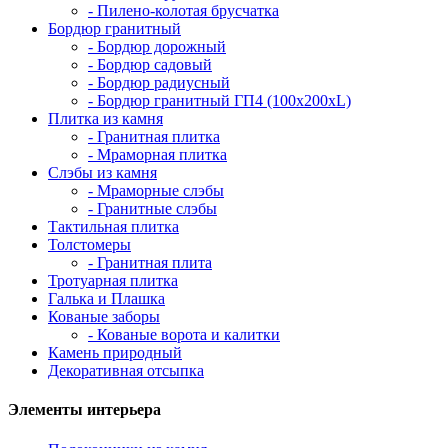
- Пилено-колотая брусчатка
Бордюр гранитный
- Бордюр дорожный
- Бордюр садовый
- Бордюр радиусный
- Бордюр гранитный ГП4 (100х200хL)
Плитка из камня
- Гранитная плитка
- Мраморная плитка
Слэбы из камня
- Мраморные слэбы
- Гранитные слэбы
Тактильная плитка
Толстомеры
- Гранитная плита
Тротуарная плитка
Галька и Плашка
Кованые заборы
- Кованые ворота и калитки
Камень природный
Декоративная отсыпка
Элементы интерьера