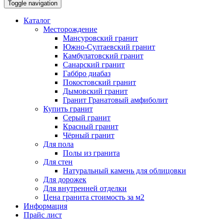
Toggle navigation
Каталог
Месторождение
Мансуровский гранит
Южно-Султаевский гранит
Камбулатовский гранит
Санарский гранит
Габбро диабаз
Покостовский гранит
Дымовский гранит
Гранит Гранатовый амфиболит
Купить гранит
Серый гранит
Красный гранит
Чёрный гранит
Для пола
Полы из гранита
Для стен
Натуральный камень для облицовки
Для дорожек
Для внутренней отделки
Цена гранита стоимость за м2
Информация
Прайс лист