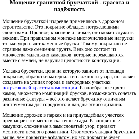
Мощение гранитной брусчаткой - красота и
надёжность
Мощение брусчаткой издревле применялось в дорожном
строительстве. Это покрытие обладает потрясающими
свойствами. Прочное, красивое и гибкое, оно может служить
веками. При правильном монтаже многочисленные нагрузки
только укрепляют каменные бруски. Такому покрытию не
страшны даже смещения грунта. Ведь оно состоит из
множества маленьких камешков, которые перемещаются
вместе с землей, не нарушая целостности конструкции.
Укладка брусчатки, цена на которую зависит от площади
покрытия, обработки материала и сложности узора, позволяет
создавать на улицах города и загородных участках
потрясающей красоты композиции
. Разнообразные цвета
камня, множество комбинаций брусков, возможность сочетать
различные фактуры – всё это делает брусчатку отличным
инструментом для городского и ландшафтного дизайна.
Мощение дорожек в парках и на приусадебных участках
превращает эти места в сказочные сады. Разноцветные
камушки, сложенные в замысловатый узор, придают
местности немного романтики. Стоимость укладки брусчатки
выше, чем покрытие асфальтом, но это покрытие будет