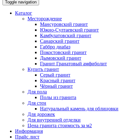
Toggle navigation
Каталог
Месторождение
Мансуровский гранит
Южно-Султаевский гранит
Камбулатовский гранит
Санарский гранит
Габбро диабаз
Покостовский гранит
Дымовский гранит
Гранит Гранатовый амфиболит
Купить гранит
Серый гранит
Красный гранит
Чёрный гранит
Для пола
Полы из гранита
Для стен
Натуральный камень для облицовки
Для дорожек
Для внутренней отделки
Цена гранита стоимость за м2
Информация
Прайс лист