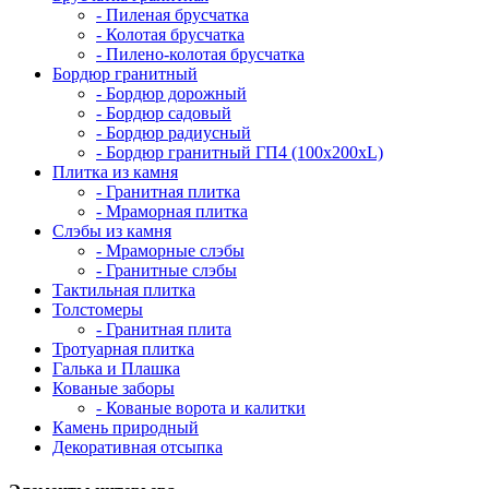
- Пиленая брусчатка
- Колотая брусчатка
- Пилено-колотая брусчатка
Бордюр гранитный
- Бордюр дорожный
- Бордюр садовый
- Бордюр радиусный
- Бордюр гранитный ГП4 (100х200хL)
Плитка из камня
- Гранитная плитка
- Мраморная плитка
Слэбы из камня
- Мраморные слэбы
- Гранитные слэбы
Тактильная плитка
Толстомеры
- Гранитная плита
Тротуарная плитка
Галька и Плашка
Кованые заборы
- Кованые ворота и калитки
Камень природный
Декоративная отсыпка