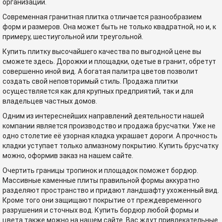
организаций.
Современная гранитная плитка отличается разнообразием
форм и размеров. Она может быть не только квадратной, но и, к
примеру, шестиугольной или треугольной.
Купить плитку высочайшего качества по выгодной цене вы
сможете здесь. Дорожки и площадки, одетые в гранит, обретут
совершенно иной вид. А богатая палитра цветов позволит
создать свой неповторимый стиль. Продажа плитки
осуществляется как для крупных предприятий, так и для
владельцев частных домов.
Одним из интереснейших направлений деятельности нашей
компании является производство и продажа брусчатки. Уже не
одно столетие её узорная кладка украшает дороги. А прочность
кладки уступает только алмазному покрытию. Купить брусчатку
можно, оформив заказ на нашем сайте.
Очертить границы тропинок и площадок поможет бордюр.
Массивные каменные плиты правильной формы аккуратно
разделяют пространство и придают ландшафту ухоженный вид.
Кроме того они защищают покрытие от преждевременного
разрушения и сточных вод. Купить бордюр любой формы и
цвета также можно на нашем сайте. Вас ждут привлекательные