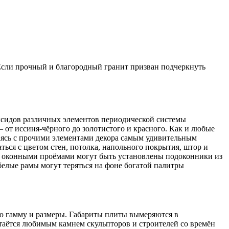
 Если прочный и благородный гранит призван подчеркнуть
ксидов различных элементов периодической системы
 от иссиня-чёрного до золотистого и красного. Как и любые
таясь с прочими элементами декора самым удивительным
ься с цветом стен, потолка, напольного покрытия, штор и
ми оконными проёмами могут быть установлены подоконники из
белые рамы могут теряться на фоне богатой палитры
ю гамму и размеры. Габариты плиты вымеряются в
таётся любимым камнем скульпторов и строителей со времён