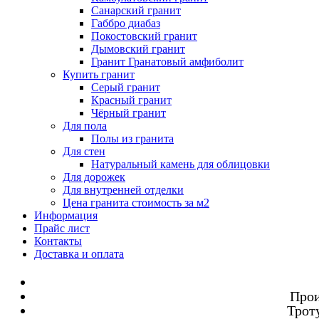
Санарский гранит
Габбро диабаз
Покостовский гранит
Дымовский гранит
Гранит Гранатовый амфиболит
Купить гранит
Серый гранит
Красный гранит
Чёрный гранит
Для пола
Полы из гранита
Для стен
Натуральный камень для облицовки
Для дорожек
Для внутренней отделки
Цена гранита стоимость за м2
Информация
Прайс лист
Контакты
Доставка и оплата
Прои
Троту