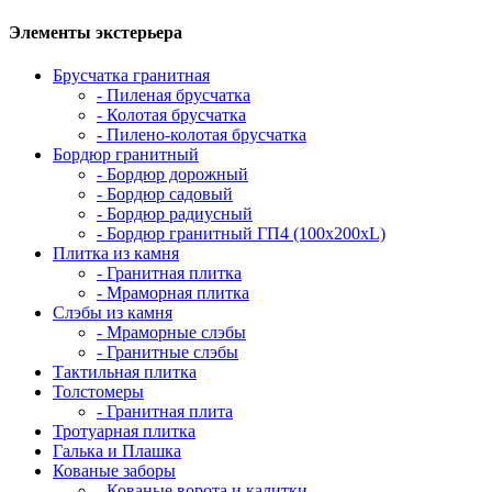
Элементы экстерьера
Брусчатка гранитная
- Пиленая брусчатка
- Колотая брусчатка
- Пилено-колотая брусчатка
Бордюр гранитный
- Бордюр дорожный
- Бордюр садовый
- Бордюр радиусный
- Бордюр гранитный ГП4 (100х200хL)
Плитка из камня
- Гранитная плитка
- Мраморная плитка
Слэбы из камня
- Мраморные слэбы
- Гранитные слэбы
Тактильная плитка
Толстомеры
- Гранитная плита
Тротуарная плитка
Галька и Плашка
Кованые заборы
- Кованые ворота и калитки