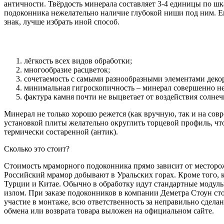
античности. Твёрдость минерала составляет 3-4 единицы по шк
подоконника нежелательно наличие глубокой ниши под ним. Ег
знак, лучше избрать иной способ.
лёгкость всех видов обработки;
многообразие расцветок;
сочетаемость с самыми разнообразными элементами декор
минимальная гигроскопичность – минерал совершенно не
фактура камня почти не выцветает от воздействия солнеч
Минерал не только хорошо режется (как вручную, так и на со
установкой плиты желательно округлить торцевой профиль, чт
термически состаренной (антик).
Сколько это стоит?
Стоимость мраморного подоконника прямо зависит от месторожд
Российский мрамор добывают в Уральских горах. Кроме того, 
Турции и Китае. Обычно в обработку идут стандартные модул
излом. При заказе подоконников в компании Деметра Стоун ст
участие в монтаже, всю ответственность за неправильно сдела
обмена или возврата товара выложен на официальном сайте.