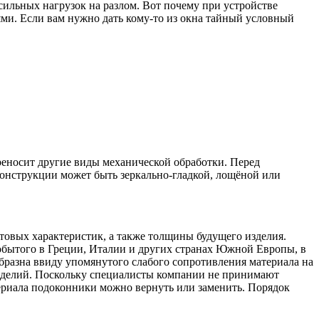
сильных нагрузок на разлом. Вот почему при устройстве
ми. Если вам нужно дать кому-то из окна тайный условный
реносит другие виды механической обработки. Перед
конструкции может быть зеркально-гладкой, лощёной или
товых характеристик, а также толщины будущего изделия.
добытого в Греции, Италии и других странах Южной Европы, в
разна ввиду упомянутого слабого сопротивления материала на
изделий. Поскольку специалисты компании не принимают
териала подоконники можно вернуть или заменить. Порядок