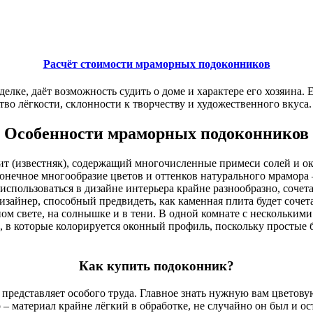
Расчёт стоимости мраморных подоконников
лке, даёт возможность судить о доме и характере его хозяина.
тво лёгкости, склонности к творчеству и художественного вкуса.
Особенности мраморных подоконников
ит (известняк), содержащий многочисленные примеси солей и о
нечное многообразие цветов и оттенков натурального мрамора –
использоваться в дизайне интерьера крайне разнообразно, соче
айнер, способный предвидеть, как каменная плита будет сочетат
ном свете, на солнышке и в тени. В одной комнате с нескольки
, в которые колорируется оконный профиль, поскольку простые 
Как купить подоконник?
представляет особого труда. Главное знать нужную вам цветову
 материал крайне лёгкий в обработке, не случайно он был и ос