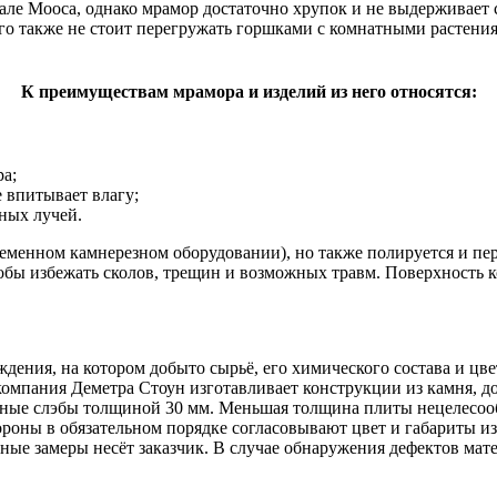
але Мооса, однако мрамор достаточно хрупок и не выдерживает 
о также не стоит перегружать горшками с комнатными растения
К преимуществам мрамора и изделий из него относятся:
а;
 впитывает влагу;
ных лучей.
временном камнерезном оборудовании), но также полируется и пе
обы избежать сколов, трещин и возможных травм. Поверхность 
ения, на котором добыто сырьё, его химического состава и цве
компания Деметра Стоун изготавливает конструкции из камня, 
ьные слэбы толщиной 30 мм. Меньшая толщина плиты нецелесооб
ороны в обязательном порядке согласовывают цвет и габариты 
нные замеры несёт заказчик. В случае обнаружения дефектов ма