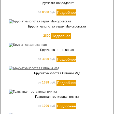
Дорожки
Брусчатка Лабрадорит
Толщина
Подробнее
от
8500
руб.
20 мм
30 мм
Брусчатка колотая серая Мансуровская
40 мм
Подробнее
2800
50 мм
60 мм
80 мм
Брусчатка галтованная
100 мм
Подробнее
от
3000
руб.
150 мм
200 мм
Брусчатка колотая Симоны Ред
300 мм
Подробнее
от
1388
руб.
Цвет
Color mix
Гранитная тротуарная плитка
Белый
Серый
Подробнее
от
1000
руб.
Серый в чёрную крапинку