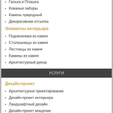
Галька и Плашка
Кованые заборы
- Кованые ворота и калитки
Камень природный
Декоративная отсыпка
Элементы интерьера
Подоконники из камня
- Гранитные подоконники
Столешницы из камня
- Мраморные подоконники
Лестницы из камня
- Ступени гранитные
Камины из камня
Архитектурный декор
УСЛУГИ
Дизайн-проект
Архитектурное проектирование
Дизайн-проект интерьера
Ландшафтный дизайн
Дизайн-проект мощения