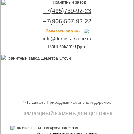
+7(495)769-92-23
+7(906)507-92-22
Заказать звонок
info@demetra-stone.ru
ПОДБОР ПО ПАРАМЕТРАМ
Ваш заказ:
0
руб.
Цена
от
до
руб.
Страна происхождения
Toggle
navigation
Россия
Украина
Китай
>
Главная
/ Природный камень для дорожек
Казахстан
ПРИРОДНЫЙ КАМЕНЬ ДЛЯ ДОРОЖЕК
Киргизия
Узбекистан
Обработка