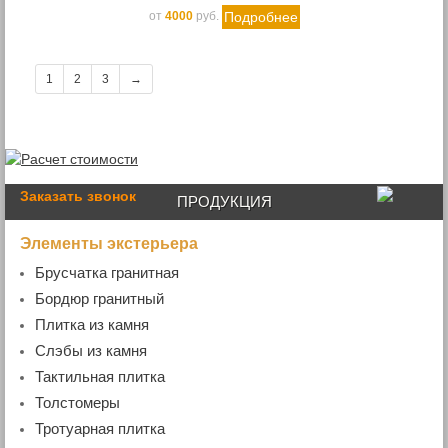
Подробнее
от
4000
руб.
1
2
3
→
Заказать звонок
ПРОДУКЦИЯ
Элементы экстерьера
Брусчатка гранитная
- Пиленая брусчатка
Бордюр гранитный
- Колотая брусчатка
- Бордюр дорожный
Плитка из камня
- Пилено-колотая брусчатка
- Бордюр садовый
- Гранитная плитка
Слэбы из камня
- Бордюр радиусный
- Мраморная плитка
- Мраморные слэбы
Тактильная плитка
- Бордюр гранитный ГП4 (100х200хL)
- Гранитные слэбы
Толстомеры
- Гранитная плита
Тротуарная плитка