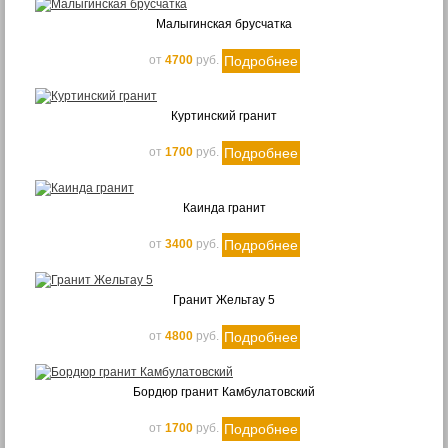
Бежевый
Малыгинская брусчатка
Оранжевый
Зелёный
Подробнее
от
4700
руб.
Розовый
Красный
Куртинский гранит
Коричневый
Подробнее
от
1700
руб.
Терракот
Чёрный
Чёрный с блёстками
Каинда гранит
Высота
Подробнее
от
3400
руб.
100 мм
200 мм
Гранит Жельтау 5
300 мм
Подробнее
от
4800
руб.
400 мм
600 мм
Бордюр гранит Камбулатовский
Ширина
Подробнее
от
1700
руб.
50 мм