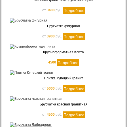
Пиленая гранитная брусчатка серая
Колотая
Подробнее
от
3400
руб.
Пилено-колотая
Пиленая
Брусчатка фигурная
Галтованная
Подробнее
от
3900
руб.
Поверхность
Термообработанная
Крупноформатная плита
Пиленая
Колотая
Подробнее
4500
Полированная
Галтованная
Плитка Купецкий гранит
Применение
Подробнее
от
5000
руб.
Мощение
Облицовка
Брусчатка красная гранитная
Пол
Стены
Подробнее
от
4500
руб.
Цоколь