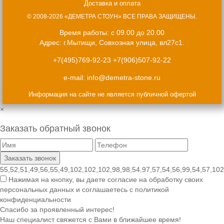
Доставка и оплата
© 2008-2026 «ДЕМЕТРА СТОУН» ВСЕ ПРАВА ЗАЩИЩЕНЫ.
Время работы: с 09.00 до 20.00
Адрес: г.Мытищи, Совхозная улица, вл27с1.
+7(495)769-92-23
+7(906)507-92-22
e-mail:
info@demetra-stone.ru
Информация на сайте не является публичной офертой
×
Заказать обратный звонок
55,52,51,49,56,55,49,102,102,102,98,98,54,97,57,54,56,99,54,57,102
Нажимая на кнопку, вы даете согласие на обработку своих
персональных данных и соглашаетесь с политикой
конфиденциальности
Спасибо за проявленный интерес!
Наш специалист свяжется с Вами в ближайшее время!