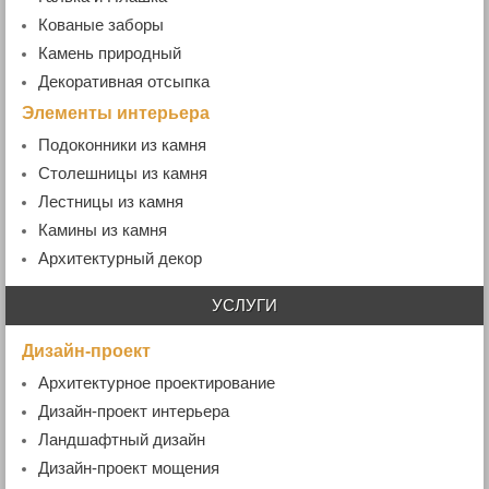
Кованые заборы
- Кованые ворота и калитки
Камень природный
Декоративная отсыпка
Элементы интерьера
Подоконники из камня
- Гранитные подоконники
Столешницы из камня
- Мраморные подоконники
Лестницы из камня
- Ступени гранитные
Камины из камня
Архитектурный декор
УСЛУГИ
Дизайн-проект
Архитектурное проектирование
Дизайн-проект интерьера
Ландшафтный дизайн
Дизайн-проект мощения