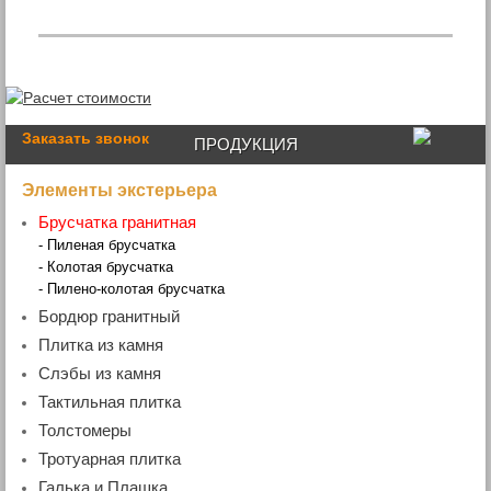
Заказать звонок
ПРОДУКЦИЯ
Элементы экстерьера
Брусчатка гранитная
- Пиленая брусчатка
- Колотая брусчатка
- Пилено-колотая брусчатка
Бордюр гранитный
- Бордюр дорожный
Плитка из камня
- Бордюр садовый
- Гранитная плитка
Слэбы из камня
- Бордюр радиусный
- Мраморная плитка
- Мраморные слэбы
Тактильная плитка
- Бордюр гранитный ГП4 (100х200хL)
- Гранитные слэбы
Толстомеры
- Гранитная плита
Тротуарная плитка
Галька и Плашка