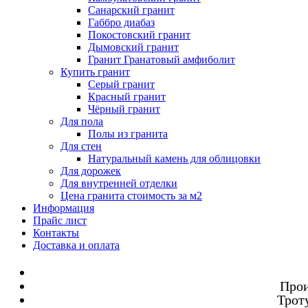
Санарский гранит
Габбро диабаз
Покостовский гранит
Дымовский гранит
Гранит Гранатовый амфиболит
Купить гранит
Серый гранит
Красный гранит
Чёрный гранит
Для пола
Полы из гранита
Для стен
Натуральный камень для облицовки
Для дорожек
Для внутренней отделки
Цена гранита стоимость за м2
Информация
Прайс лист
Контакты
Доставка и оплата
Прои
Троту