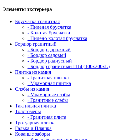
Элементы экстерьера
Брусчатка гранитная
- Пиленая брусчатка
- Колотая брусчатка
- Пилено-колотая брусчатка
Бордюр гранитный
- Бордюр дорожный
- Бордюр садовый
- Бордюр радиусный
- Бордюр гранитный ГП4 (100х200хL)
Плитка из камня
- Гранитная плитка
- Мраморная плитка
Слэбы из камня
- Мраморные слэбы
- Гранитные слэбы
Тактильная плитка
Толстомеры
- Гранитная плита
Тротуарная плитка
Галька и Плашка
Кованые заборы
- Кованые ворота и калитки