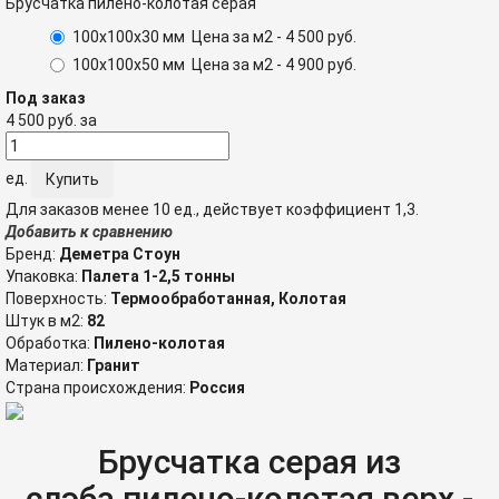
Брусчатка пилено-колотая серая
100х100х30 мм
Цена за м2 -
4 500
руб.
100х100х50 мм
Цена за м2 -
4 900
руб.
Под заказ
4 500
руб.
за
ед.
Для заказов менее 10 ед., действует коэффициент 1,3.
Добавить к сравнению
Бренд:
Деметра Стоун
Упаковка:
Палета 1-2,5 тонны
Поверхность:
Термообработанная, Колотая
Штук в м2:
82
Обработка:
Пилено-колотая
Материал:
Гранит
Страна происхождения:
Россия
Брусчатка серая из
слэба,пилено-колотая,верх -