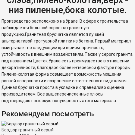
низ пиленые,бока колотые.
Производство расположено на Урале.
В
сфере
строительства
наблюдается
большой
спрос
на
гранитную
продукцию
.
Гранитная
брусчатка
является
лучшей
альтернативой
тротуарной
плитки
из
бетона
.
Первый
материал
выигрывает
по
следующим
критериям
:
прочность
,
устойчивость
к
внешним
воздействиям
.
Также
у
серого
гранита
под
названием
Цветок
Урала
есть
преимущество
в
отношении
декоративности
,
благодаря
более
интересной
фактуре
породы
.
Пилено-колотая
форма
совмещает
возможность
мощения
ровной
поверхности
и
сохранение
естественного
вида
камня
.
Данная
брусчатка
проста
в
укладке
и
справедливо
оценена
производителем
.
Все
вышеперечисленные
плюсы
подтверждают
высокую
популярность
этого
материала
.
Рекомендуем посмотреть
Бордюр гранитный серый