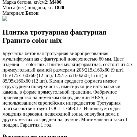
Марка бетона, кг/см2:
М400
Масса (вес) поддона, кг:
1820
Материал:
Бетон
Плитка тротуарная фактурная
Гранито color mix
Брусчатка бетонная тротуарная вибропресованная
мультиформатная с фактурной поверхностью 60 мм. Цвет
изделия — color mix. Плитка мультиформатная, состоит из 4-х
прямоугольный камней размерами 205/215х160х60 (9 шт),
165/175х160х60 (12 шт), 125/135х160х60 (15 шт) и
85/95х160х60 (12 шт). Камни среднего формата имеют
структурную поверхность , имитирующие натуральный
камень, в форме прямоугольной трапеции. Фабричное
производство на немецком оборудовании HESS, с
использованием европейских ингредиентов Тротуарная
плитка соответствует ГОСТ 17608-17. Используется для
мощения парковки, пешеходной зоны, опалубки дома и
других местах со средней нагрузкой. Минимальный заказ 1
поддон. Гарантия 1 год.
Рекомендуем посмотреть