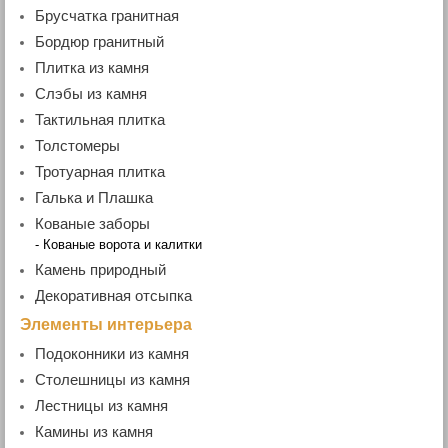
Брусчатка гранитная
- Пиленая брусчатка
Бордюр гранитный
- Колотая брусчатка
- Бордюр дорожный
Плитка из камня
- Пилено-колотая брусчатка
- Бордюр садовый
- Гранитная плитка
Слэбы из камня
- Бордюр радиусный
- Мраморная плитка
- Мраморные слэбы
Тактильная плитка
- Бордюр гранитный ГП4 (100х200хL)
- Гранитные слэбы
Толстомеры
- Гранитная плита
Тротуарная плитка
Галька и Плашка
Кованые заборы
- Кованые ворота и калитки
Камень природный
Декоративная отсыпка
Элементы интерьера
Подоконники из камня
- Гранитные подоконники
Столешницы из камня
- Мраморные подоконники
Лестницы из камня
- Ступени гранитные
Камины из камня