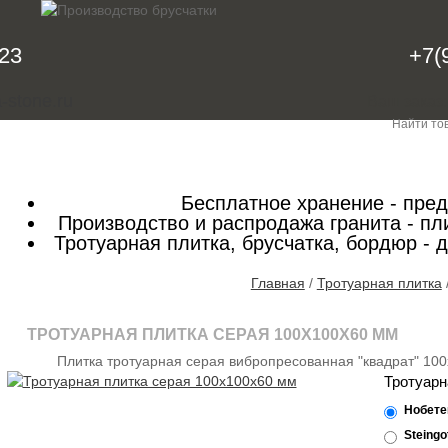
-23
+7(
-stone.ru
Ваш заказ
КАТАЛОГ
ИНФОРМАЦИЯ
ПРАЙС ЛИСТ
К
Бесплатное хранение - пре
Производство и распродажа гранита - пли
Тротуарная плитка, брусчатка, бордюр - 
Главная
/
Тротуарная плитка
ТРОТУАРНАЯ ПЛИТКА СЕРАЯ 100Х100Х60 ММ
Плитка тротуарная серая вибропресованная "квадрат" 10
Тротуарн
Нобет
Steing