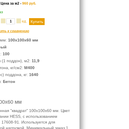
р
Цена за м2 -
960
руб.
аз
а
ед.
ить к сравнению
 мм:
100х100х60 мм
рый
2:
100
 (1 поддон), м2:
11,9
она, кг/см2:
М400
с) поддона, кг:
1640
л:
Бетон
100х60 мм
нная "квадрат" 100х100х60 мм. Цвет
ании HESS, с использованием
 17608-91. Используется для
ой нагрузкой. Минимальный заказ 1