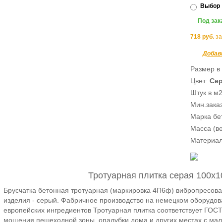
Выбо
Под зак
718
руб.
з
Добав
Размер в
Цвет:
Се
Штук в м
Мин.заказ
Марка бет
Масса (ве
Материа
Тротуарная плитка серая 100х
Брусчатка бетонная тротуарная (маркировка 4П6ф) вибропресова
изделия - серый. Фабричное производство на немецком оборудов
европейских ингредиентов Тротуарная плитка соответствует ГОСТ
мощения пешеходной зоны, опалубки дома и других местах с мал