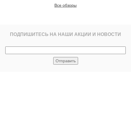
Все обзоры
ПОДПИШИТЕСЬ НА НАШИ АКЦИИ И НОВОСТИ
© 2008
йс лист
Контакты
Доставка и оплата
ВС
до 20.00
+7(495)769-92-23
+7(906)507-92-22
зная улица, вл27с1.
e-mail:
info@demetra-stone.ru