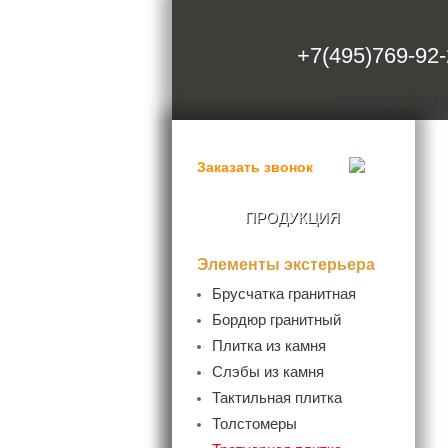
+7(495)769-92
info@demetra
Заказать звонок
ПРОДУКЦИЯ
Элементы экстерьера
Брусчатка гранитная
- Пиленая брусчатка
Бордюр гранитный
- Колотая брусчатка
- Бордюр дорожный
Плитка из камня
- Пилено-колотая брусчатка
- Бордюр садовый
- Гранитная плитка
Слэбы из камня
- Бордюр радиусный
- Мраморная плитка
- Мраморные слэбы
Тактильная плитка
- Бордюр гранитный ГП4
- Гранитные слэбы
(100х200хL)
Толстомеры
- Гранитная плита