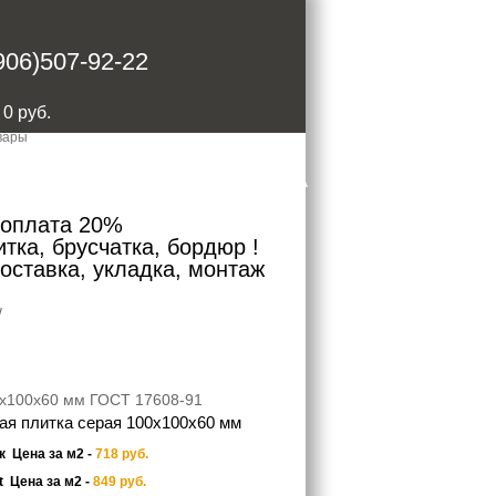
906)507-92-22
:
0
руб.
ОНТАКТЫ
ДОСТАВКА И ОПЛАТА
доплата 20%
тка, брусчатка, бордюр !
доставка, укладка, монтаж
/
0х100х60 мм ГОСТ 17608-91
ая плитка серая 100х100х60 мм
ек
Цена за м2 -
718
руб.
ot
Цена за м2 -
849
руб.