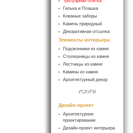
Тротуарная плитка
Галька и Плашка
Кованые заборы
- Кованые ворота и калитки
Камень природный
Декоративная отсыпка
Элементы интерьера
Подоконники из камня
- Гранитные подоконники
Столешницы из камня
- Мраморные подоконники
Лестницы из камня
- Ступени гранитные
Камины из камня
Архитектурный декор
УСЛУГИ
Дизайн-проект
Архитектурное
проектирование
Дизайн-проект интерьера