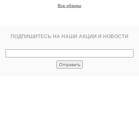
Все обзоры
ПОДПИШИТЕСЬ НА НАШИ АКЦИИ И НОВОСТИ
© 2008
йс лист
Контакты
Доставка и оплата
ВС
до 20.00
+7(495)769-92-23
+7(906)507-92-22
зная улица, вл27с1.
e-mail:
info@demetra-stone.ru