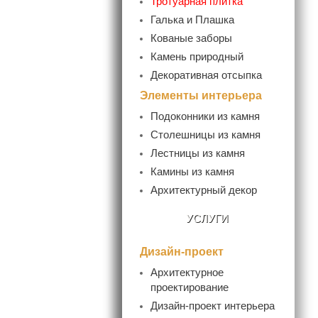
Тротуарная плитка
Галька и Плашка
Кованые заборы
- Кованые ворота и калитки
Камень природный
Декоративная отсыпка
Элементы интерьера
Подоконники из камня
- Гранитные подоконники
Столешницы из камня
- Мраморные подоконники
Лестницы из камня
- Ступени гранитные
Камины из камня
Архитектурный декор
УСЛУГИ
Дизайн-проект
Архитектурное
проектирование
Дизайн-проект интерьера