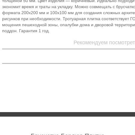
толщиной 50 мм. Цвет изделия — коричневый. Идеально подход
экономит время и траты на укладку. Можно совмещать с брусчатко
формата 200х200 мм и 100х100 мм для создания сложных архит
рисунков при необходимости. Тротуарная плитка соответствует Г
мощения пешеходной зоны, опалубки дома и дворовой территории
поддон. Гарантия 1 год.
Рекомендуем посмотрет