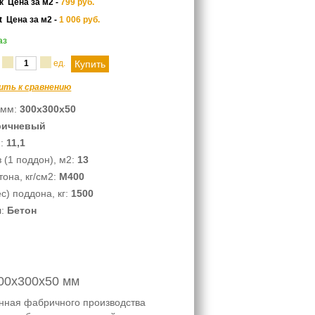
ек
Цена за м2 -
799
руб.
ot
Цена за м2 -
1 006
руб.
аз
а
ед.
ить к сравнению
 мм:
300х300х50
ричневый
2:
11,1
 (1 поддон), м2:
13
она, кг/см2:
М400
с) поддона, кг:
1500
л:
Бетон
300х300х50 мм
анная фабричного производства