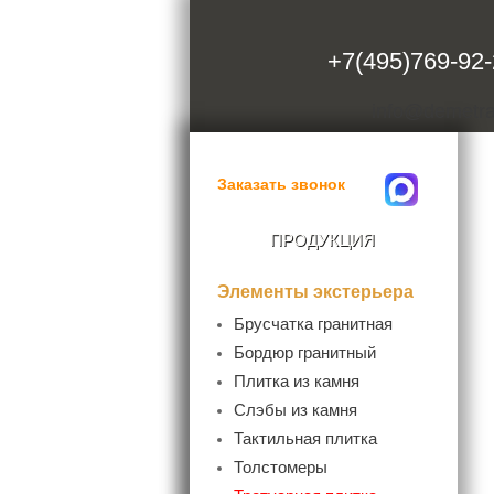
+7(495)769-92
info@demetra
Заказать звонок
ПРОДУКЦИЯ
Элементы экстерьера
Брусчатка гранитная
- Пиленая брусчатка
Бордюр гранитный
- Колотая брусчатка
- Бордюр дорожный
Плитка из камня
- Пилено-колотая брусчатка
- Бордюр садовый
- Гранитная плитка
Слэбы из камня
- Бордюр радиусный
- Мраморная плитка
- Мраморные слэбы
Тактильная плитка
- Бордюр гранитный ГП4
- Гранитные слэбы
(100х200хL)
Толстомеры
- Гранитная плита