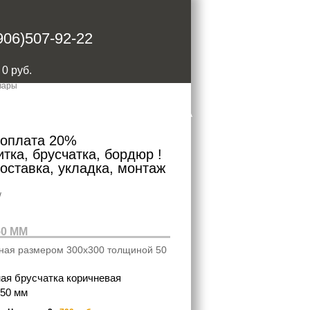
906)507-92-22
:
0
руб.
ОНТАКТЫ
ДОСТАВКА И ОПЛАТА
доплата 20%
тка, брусчатка, бордюр !
доставка, укладка, монтаж
/
0 ММ
нная размером 300х300 толщиной 50
ая брусчатка коричневая
х50 мм