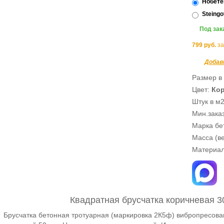
Нобет
Steing
Под зак
799
руб.
з
Добав
Размер в
Цвет:
Ко
Штук в м
Мин.заказ
Марка бет
Масса (ве
Материа
Квадратная брусчатка коричневая 
Брусчатка бетонная тротуарная (маркировка 2К5ф) вибропресов