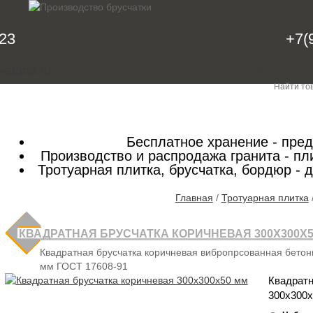
-23
+7(
-stone.ru
Ваш заказ
КАТАЛОГ
ИНФОРМАЦИЯ
ПРАЙС ЛИСТ
К
Бесплатное хранение - пре
Производство и распродажа гранита - пли
Тротуарная плитка, брусчатка, бордюр - 
Главная
/
Тротуарная плитка
КВАДРАТНАЯ БРУСЧАТКА КОРИЧНЕВАЯ 300Х300Х5
Квадратная брусчатка коричневая вибропрсованная бето
мм ГОСТ 17608-91
Квадратн
300х300