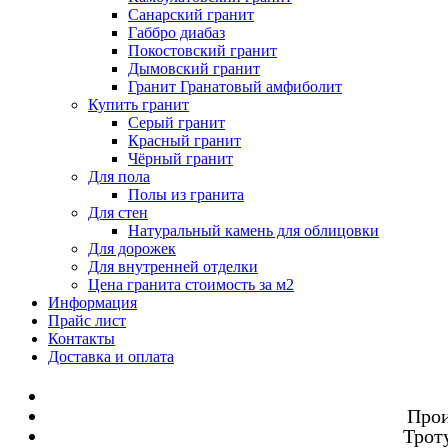
Санарский гранит
Габбро диабаз
Покостовский гранит
Дымовский гранит
Гранит Гранатовый амфиболит
Купить гранит
Серый гранит
Красный гранит
Чёрный гранит
Для пола
Полы из гранита
Для стен
Натуральный камень для облицовки
Для дорожек
Для внутренней отделки
Цена гранита стоимость за м2
Информация
Прайс лист
Контакты
Доставка и оплата
Прои
Троту