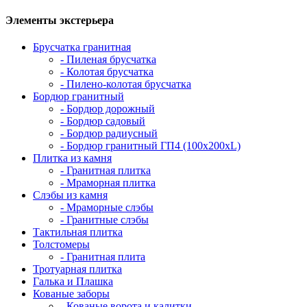
Элементы экстерьера
Брусчатка гранитная
- Пиленая брусчатка
- Колотая брусчатка
- Пилено-колотая брусчатка
Бордюр гранитный
- Бордюр дорожный
- Бордюр садовый
- Бордюр радиусный
- Бордюр гранитный ГП4 (100х200хL)
Плитка из камня
- Гранитная плитка
- Мраморная плитка
Слэбы из камня
- Мраморные слэбы
- Гранитные слэбы
Тактильная плитка
Толстомеры
- Гранитная плита
Тротуарная плитка
Галька и Плашка
Кованые заборы
- Кованые ворота и калитки