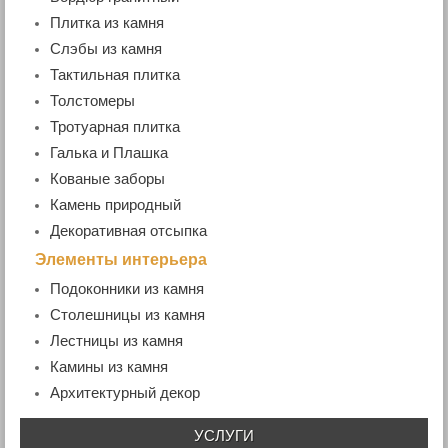
- Колотая брусчатка
- Бордюр дорожный
Плитка из камня
- Пилено-колотая брусчатка
- Бордюр садовый
- Гранитная плитка
Слэбы из камня
- Бордюр радиусный
- Мраморная плитка
- Мраморные слэбы
Тактильная плитка
- Бордюр гранитный ГП4 (100х200хL)
- Гранитные слэбы
Толстомеры
- Гранитная плита
Тротуарная плитка
Галька и Плашка
Кованые заборы
- Кованые ворота и калитки
Камень природный
Декоративная отсыпка
Элементы интерьера
Подоконники из камня
- Гранитные подоконники
Столешницы из камня
- Мраморные подоконники
Лестницы из камня
- Ступени гранитные
Камины из камня
Архитектурный декор
УСЛУГИ