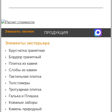
Заказать звонок
ПРОДУКЦИЯ
Элементы экстерьера
Брусчатка гранитная
- Пиленая брусчатка
Бордюр гранитный
- Колотая брусчатка
- Бордюр дорожный
Плитка из камня
- Пилено-колотая брусчатка
- Бордюр садовый
- Гранитная плитка
Слэбы из камня
- Бордюр радиусный
- Мраморная плитка
- Мраморные слэбы
Тактильная плитка
- Бордюр гранитный ГП4 (100х200хL)
- Гранитные слэбы
Толстомеры
- Гранитная плита
Тротуарная плитка
Галька и Плашка
Кованые заборы
- Кованые ворота и калитки
Камень природный