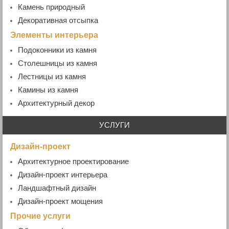
- Кованые ворота и калитки
Камень природный
Декоративная отсыпка
Элементы интерьера
Подоконники из камня
- Гранитные подоконники
Столешницы из камня
- Мраморные подоконники
Лестницы из камня
- Ступени гранитные
Камины из камня
Архитектурный декор
УСЛУГИ
Дизайн-проект
Архитектурное проектирование
Дизайн-проект интерьера
Ландшафтный дизайн
Дизайн-проект мощения
Прочие услуги