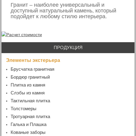
Гранит – наиболее универсальный и
доступный натуральный камень, который
подойдет к любому стилю интерьера.
ПРОДУКЦИЯ
Элементы экстерьера
Брусчатка гранитная
- Пиленая брусчатка
Бордюр гранитный
- Колотая брусчатка
- Бордюр дорожный
Плитка из камня
- Пилено-колотая брусчатка
- Бордюр садовый
- Гранитная плитка
Слэбы из камня
- Бордюр радиусный
- Мраморная плитка
- Мраморные слэбы
Тактильная плитка
- Бордюр гранитный ГП4 (100х200хL)
- Гранитные слэбы
Толстомеры
- Гранитная плита
Тротуарная плитка
Галька и Плашка
Кованые заборы